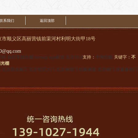
联系我们
返回顶部
顺义区高丽营镇前渠河村利明大街甲18号
qq.com
栏杆
自行车阳光棚
sitemap
tags标签
北京SEO
支持：
中网四极
关键字：
不
阳光棚
栓
北京防水施工
北京铝艺大门
北京伸缩门
铝板廊架
北京铜门
快速卷帘门