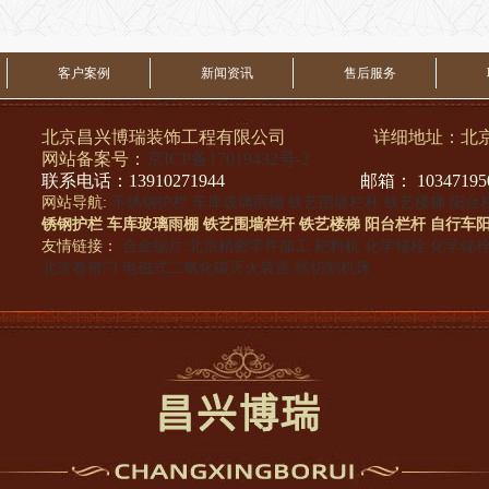
客户案例
新闻资讯
售后服务
北京昌兴博瑞装饰工程有限公司 详细地址：北京市
网站备案号：
京ICP备17019432号-2
联系电话：13910271944 邮箱： 103471950@
网站导航:
不锈钢护栏
车库玻璃雨棚
铁艺围墙栏杆
铁艺楼梯
阳台
锈钢护栏
车库玻璃雨棚
铁艺围墙栏杆
铁艺楼梯
阳台栏杆
自行车
友情链接：
合金锯片
北京精密零件加工
耙料机
化学锚栓
化学锚
北京卷帘门
电磁式二氧化碳灭火装置
线切割机床