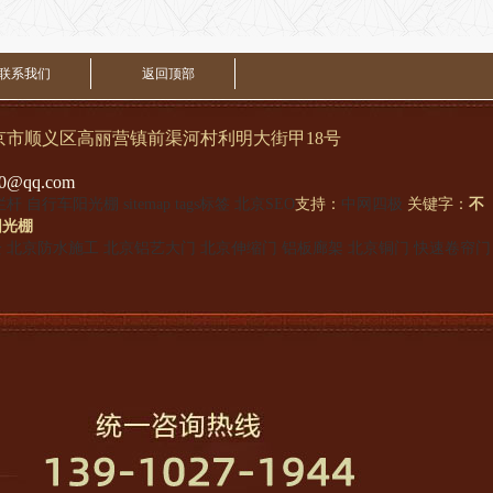
联系我们
返回顶部
顺义区高丽营镇前渠河村利明大街甲18号
qq.com
栏杆
自行车阳光棚
sitemap
tags标签
北京SEO
支持：
中网四极
关键字：
不
阳光棚
栓
北京防水施工
北京铝艺大门
北京伸缩门
铝板廊架
北京铜门
快速卷帘门