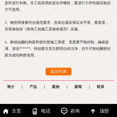
及时进行补救。本工程采用的是化学螺栓，要进行力学性能实验后
方可使用。
3、钢管焊接要符合规范要求，安装拉索应保证水平度、垂直度，
安装验收按《装饰工程施工及验收规范》实施。
4、耐候硅酮结构胶和密封胶施工厚度、宽度要严格控制，确保嵌
满、深浅******。特别要注意注胶部位的洁净，切不可将硅酮密封
胶当成结构胶使用。
返回列表
简介
|
产品
|
案例
|
新闻
|
联系
主页
电话
咨询
顶部