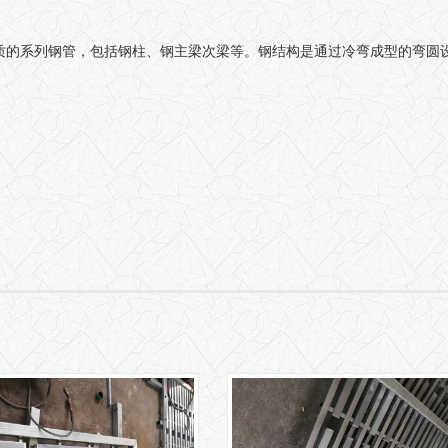
35材质的系列钢管，包括钢柱、钢主梁次梁等。钢结构是通过冷弯成型的弯