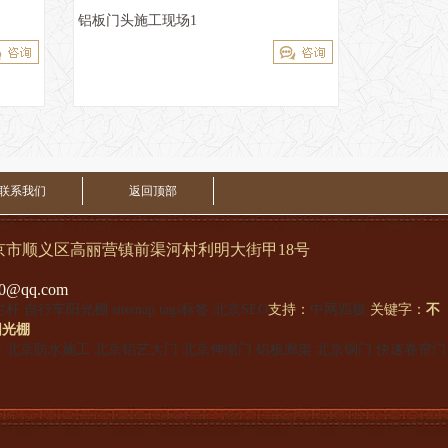
铝板门头施工现场1
联系我们
返回顶部
顺义区高丽营镇前渠河村利明大街甲18号
qq.com
栏杆
自行车阳光棚
sitemap
tags标签
北京SEO
支持：
中网四极
关键字：
不
阳光棚
栓
北京防水施工
北京铝艺大门
北京伸缩门
铝板廊架
北京铜门
快速卷帘门