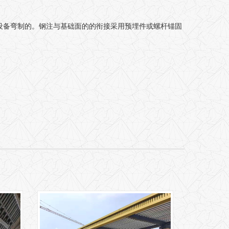
圆设备弯制的。钢注与基础面的的衔接采用预埋件或螺杆锚固