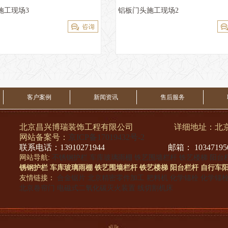
施工现场3
铝板门头施工现场2
客户案例
新闻资讯
售后服务
北京昌兴博瑞装饰工程有限公司 详细地址：北京市
网站备案号：
京ICP备17019432号-2
联系电话：13910271944 邮箱： 103471950@
网站导航:
不锈钢护栏
车库玻璃雨棚
铁艺围墙栏杆
铁艺楼梯
阳台
锈钢护栏
车库玻璃雨棚
铁艺围墙栏杆
铁艺楼梯
阳台栏杆
自行车
友情链接：
合金锯片
北京精密零件加工
耙料机
化学锚栓
化学锚
北京卷帘门
电磁式二氧化碳灭火装置
线切割机床