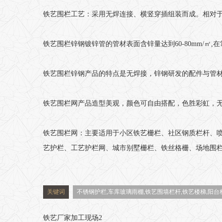
铁艺围栏工艺：采用无焊连接、横竖穿插组装而成。相对
铁艺围栏锌钢镀锌管的管材表面含锌量达到60-80mm/㎡,
铁艺围栏锌钢产品的特点是无焊接，锌钢研发的配件与管
铁艺围栏网产品造型美观，颜色可自由搭配，色胜彩虹，
铁艺围栏网：主要适用于小区铁艺栅栏、社区钢质栏杆、
艺护栏、工艺护栏网、城市别墅栅栏、铁丝格栅、场地围
关键词
不锈钢护栏,车库玻璃雨棚,铁艺围墙栏杆,铁艺楼梯,阳台
铁艺厂家加工现场2