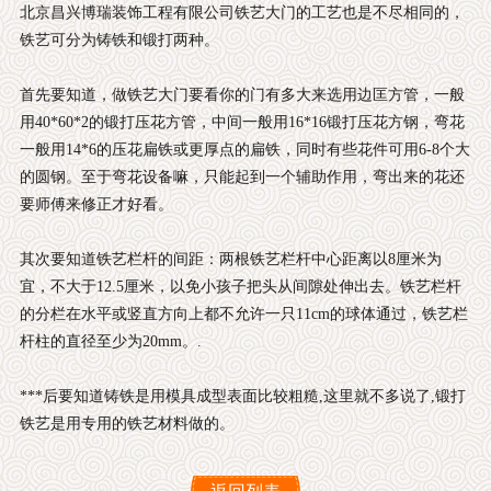
北京昌兴博瑞装饰工程有限公司铁艺大门的工艺也是不尽相同的，
铁艺可分为铸铁和锻打两种。
首先要知道，做铁艺大门要看你的门有多大来选用边匡方管，一般
用40*60*2的锻打压花方管，中间一般用16*16锻打压花方钢，弯花
一般用14*6的压花扁铁或更厚点的扁铁，同时有些花件可用6-8个大
的圆钢。至于弯花设备嘛，只能起到一个辅助作用，弯出来的花还
要师傅来修正才好看。
其次要知道铁艺栏杆的间距：两根铁艺栏杆中心距离以8厘米为
宜，不大于12.5厘米，以免小孩子把头从间隙处伸出去。铁艺栏杆
的分栏在水平或竖直方向上都不允许一只11cm的球体通过，铁艺栏
杆柱的直径至少为20mm。.
***后要知道铸铁是用模具成型表面比较粗糙,这里就不多说了,锻打
铁艺是用专用的铁艺材料做的。