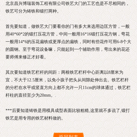
北京昌兴博瑞装饰工程有限公司铁艺大门的工艺也是不尽相同的，
铁艺可分为铸铁和锻打两种。
首先要知道，做铁艺大门要看你的门有多大来选用边匡方管，一般
用40*60*2的锻打压花方管，中间一般用16*16锻打压花方钢，弯花
一般用14*6的压花扁铁或更厚点的扁铁，同时有些花件可用6-8个大
的圆钢。至于弯花设备嘛，只能起到一个辅助作用，弯出来的花还
要师傅来修正才好看。
其次要知道铁艺栏杆的间距：两根铁艺栏杆中心距离以8厘米为
宜，不大于12.5厘米，以免小孩子把头从间隙处伸出去。铁艺栏杆
的分栏在水平或竖直方向上都不允许一只11cm的球体通过，铁艺栏
杆柱的直径至少为20mm。.
***后要知道铸铁是用模具成型表面比较粗糙,这里就不多说了,锻打
铁艺是用专用的铁艺材料做的。