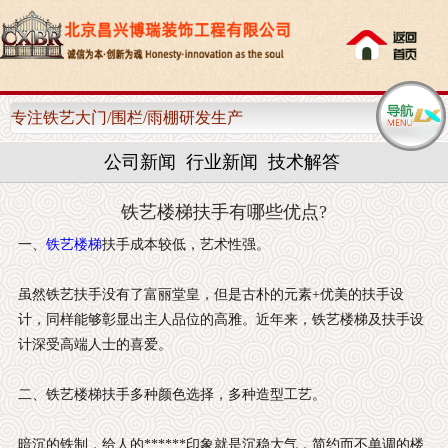
网站首页
关于我们
专注铁艺大门/围栏/雨棚研发生产
产品中心
公司新闻
行业新闻
技术解答
客户案例
铁艺楼梯扶手有哪些优点?
新闻资讯
一、
铁艺楼梯
扶手成本较低，艺术性强。
售后服务
虽然铁艺扶手没有了富丽堂皇，但是古朴的元素+优美的扶手设
计，同样能够彰显出主人品位的高雅。近年来，铁艺楼梯及扶手设
联系我们
计深受高端人士的喜爱。
二、铁艺楼梯扶手多种颜色选择，多种造型工艺。
暗沉的铁制，给人的******印象就是沉稳大气，简约而不单调的楼