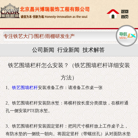
网站首页
关于我们
专注铁艺大门/围栏/雨棚研发生产
产品中心
公司新闻
行业新闻
技术解答
客户案例
铁艺围墙栏杆怎么安装？（铁艺围墙栏杆详细安装
新闻资讯
方法）
1、
铁艺围墙栏杆
安装准备工作：请准备工作桌一张
售后服务
2、铁艺围墙栏杆安装防水堑：将横杆按长度分类摆放，在横杆通
联系我们
孔一侧安装PTE防水堑。
3、铁艺围墙栏杆安装固定竖杆：把同尺寸横杆放上工作桌子上，
有防水垫的一侧统一朝向。将固定竖杆（带螺丝孔）从对面防水垫